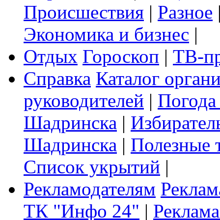
Происшествия
|
Разное
Экономика и бизнес
|
Отдых
Гороскоп
|
ТВ-п
Справка
Каталог орган
руководителей
|
Погода
Шадринска
|
Избирател
Шадринска
|
Полезные 
Список укрытий
|
Рекламодателям
Реклам
ТК "Инфо 24"
|
Реклама