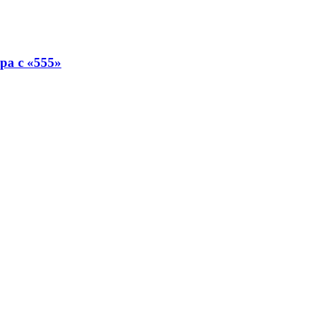
ра с «555»