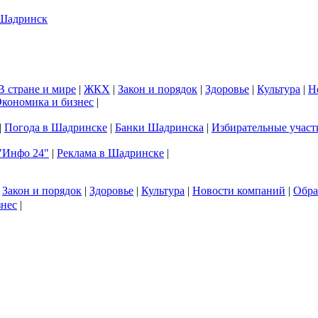
В стране и мире
|
ЖКХ
|
Закон и порядок
|
Здоровье
|
Культура
|
Н
кономика и бизнес
|
|
Погода в Шадринске
|
Банки Шадринска
|
Избирательные участ
"Инфо 24"
|
Реклама в Шадринске
|
|
Закон и порядок
|
Здоровье
|
Культура
|
Новости компаний
|
Обра
знес
|