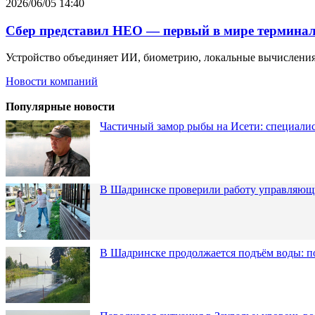
2026/06/05 14:40
Сбер представил НЕО — первый в мире терминал
Устройство объединяет ИИ, биометрию, локальные вычисления
Новости компаний
Популярные новости
Частичный замор рыбы на Исети: специалис
В Шадринске проверили работу управляющ
В Шадринске продолжается подъём воды: п