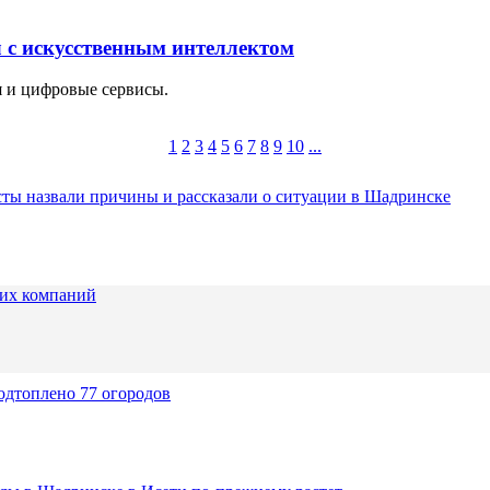
 с искусственным интеллектом
 и цифровые сервисы.
1
2
3
4
5
6
7
8
9
10
...
ты назвали причины и рассказали о ситуации в Шадринске
их компаний
одтоплено 77 огородов