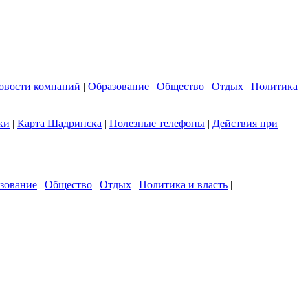
овости компаний
|
Образование
|
Общество
|
Отдых
|
Политика
ки
|
Карта Шадринска
|
Полезные телефоны
|
Действия при
зование
|
Общество
|
Отдых
|
Политика и власть
|