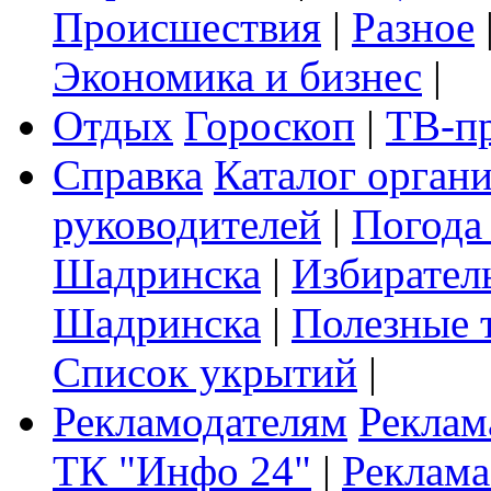
Происшествия
|
Разное
Экономика и бизнес
|
Отдых
Гороскоп
|
ТВ-п
Справка
Каталог орган
руководителей
|
Погода
Шадринска
|
Избирател
Шадринска
|
Полезные 
Список укрытий
|
Рекламодателям
Реклам
ТК "Инфо 24"
|
Реклама