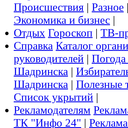
Происшествия
|
Разное
Экономика и бизнес
|
Отдых
Гороскоп
|
ТВ-п
Справка
Каталог орган
руководителей
|
Погода
Шадринска
|
Избирател
Шадринска
|
Полезные 
Список укрытий
|
Рекламодателям
Реклам
ТК "Инфо 24"
|
Реклама