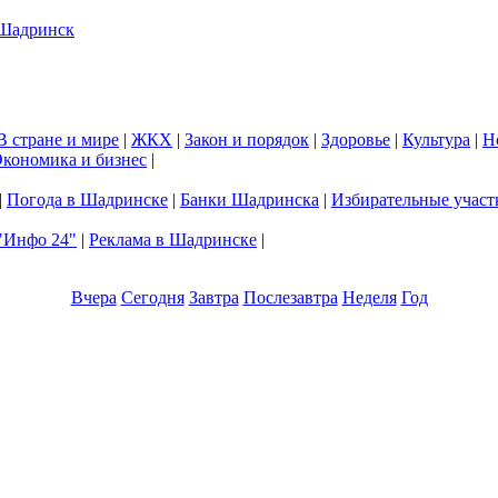
В стране и мире
|
ЖКХ
|
Закон и порядок
|
Здоровье
|
Культура
|
Н
кономика и бизнес
|
|
Погода в Шадринске
|
Банки Шадринска
|
Избирательные участ
"Инфо 24"
|
Реклама в Шадринске
|
Вчера
Сегодня
Завтра
Послезавтра
Неделя
Год