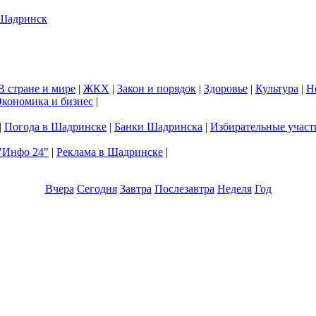
В стране и мире
|
ЖКХ
|
Закон и порядок
|
Здоровье
|
Культура
|
Н
кономика и бизнес
|
|
Погода в Шадринске
|
Банки Шадринска
|
Избирательные участ
"Инфо 24"
|
Реклама в Шадринске
|
Вчера
Сегодня
Завтра
Послезавтра
Неделя
Год