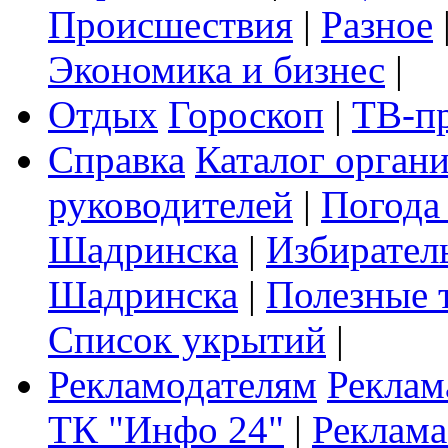
Происшествия
|
Разное
Экономика и бизнес
|
Отдых
Гороскоп
|
ТВ-п
Справка
Каталог орган
руководителей
|
Погода
Шадринска
|
Избирател
Шадринска
|
Полезные 
Список укрытий
|
Рекламодателям
Реклам
ТК "Инфо 24"
|
Реклама