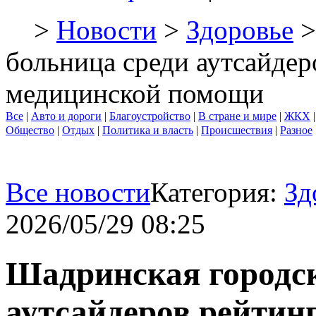
>
Новости
>
Здоровье
>
больница среди аутсайдер
медицинской помощи
Все
|
Авто и дороги
|
Благоустройство
|
В стране и мире
|
ЖКХ
Общество
|
Отдых
|
Политика и власть
|
Происшествия
|
Разное
Все новости
Категория:
Зд
2026/05/29 08:25
Шадринская городск
аутсайдеров рейтин